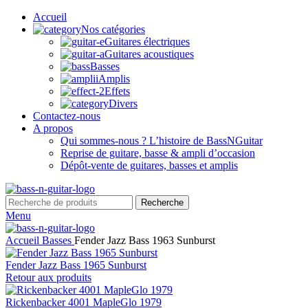
Accueil
Nos catégories
Guitares électriques
Guitares acoustiques
Basses
Amplis
Effets
Divers
Contactez-nous
A propos
Qui sommes-nous ? L’histoire de BassNGuitar
Reprise de guitare, basse & ampli d’occasion
Dépôt-vente de guitares, basses et amplis
Recherche
Menu
Accueil
Basses
Fender Jazz Bass 1963 Sunburst
Fender Jazz Bass 1965 Sunburst
Retour aux produits
Rickenbacker 4001 MapleGlo 1979