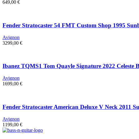
649,00
€
Fender Stratocaster 54 FMT Custom Shop 1995 Sun
Avignon
3299,00
€
Ibanez TQMS1 Tom Quayle Signature 2022 Celeste B
Avignon
1699,00
€
Fender Stratocaster American Deluxe V Neck 2011 S
Avignon
1199,00
€