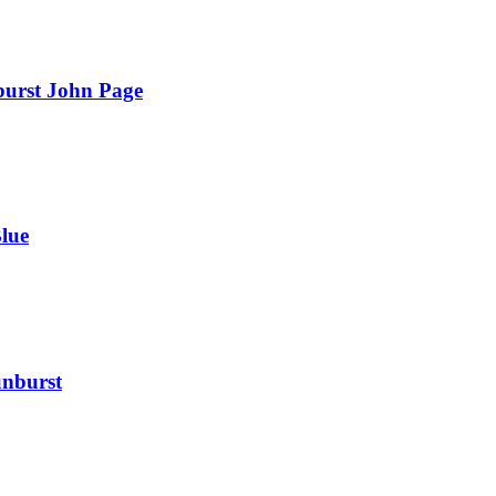
burst John Page
lue
unburst