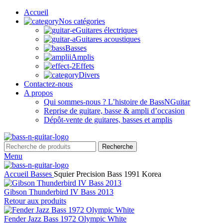
Accueil
Nos catégories
Guitares électriques
Guitares acoustiques
Basses
Amplis
Effets
Divers
Contactez-nous
A propos
Qui sommes-nous ? L’histoire de BassNGuitar
Reprise de guitare, basse & ampli d’occasion
Dépôt-vente de guitares, basses et amplis
Recherche
Menu
Accueil
Basses
Squier Precision Bass 1991 Korea
Gibson Thunderbird IV Bass 2013
Retour aux produits
Fender Jazz Bass 1972 Olympic White